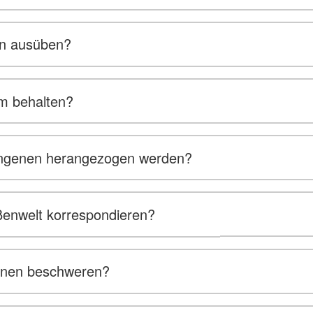
on ausüben?
um behalten?
fangenen herangezogen werden?
ßenwelt korrespondieren?
genen beschweren?