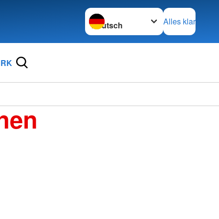
Sprache wechseln zu
Alles klar
DRK
enen