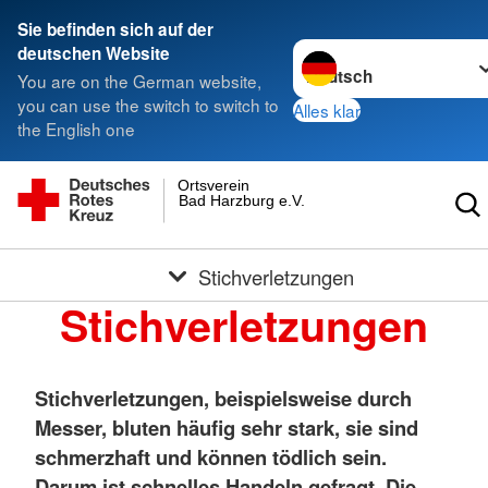
Sie befinden sich auf der
Sprache wechseln zu
deutschen Website
You are on the German website,
you can use the switch to switch to
Alles klar
the English one
Ortsverein
Bad Harzburg e.V.
Stichverletzungen
Stichverletzungen
Stichverletzungen, beispielsweise durch
Messer, bluten häufig sehr stark, sie sind
schmerzhaft und können tödlich sein.
Darum ist schnelles Handeln gefragt. Die